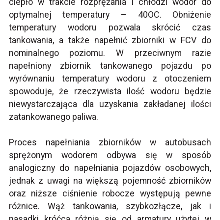
ciepło w trakcie rozprężania i chłodzi wodór do
optymalnej temperatury – 40OC. Obniżenie
temperatury wodoru pozwala skrócić czas
tankowania, a także napełnić zbiorniki w FCV do
nominalnego poziomu. W przeciwnym razie
napełniony zbiornik tankowanego pojazdu po
wyrównaniu temperatury wodoru z otoczeniem
spowoduje, że rzeczywista ilość wodoru będzie
niewystarczająca dla uzyskania zakładanej ilości
zatankowanego paliwa.
Proces napełniania zbiorników w autobusach
sprężonym wodorem odbywa się w sposób
analogiczny do napełniania pojazdów osobowych,
jednak z uwagi na większą pojemność zbiorników
oraz niższe ciśnienie robocze występują pewne
różnice. Wąż tankowania, szybkozłącze, jak i
nasadki króćca różnią się od armatury użytej w