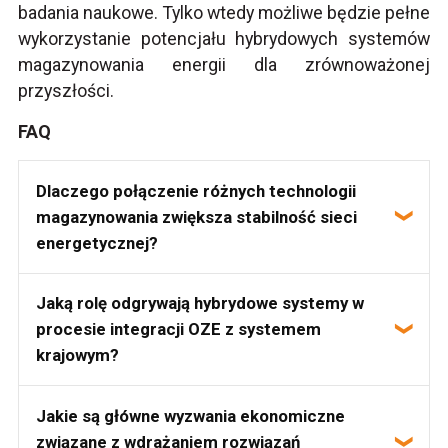
badania naukowe. Tylko wtedy możliwe będzie pełne
wykorzystanie potencjału hybrydowych systemów
magazynowania energii dla zrównoważonej
przyszłości.
FAQ
Dlaczego połączenie różnych technologii
magazynowania zwiększa stabilność sieci
energetycznej?
Połączenie różnych technologii magazynowania, takich
Jaką rolę odgrywają hybrydowe systemy w
jak baterie litowo-jonowe i superkondensatory,
umożliwia efektywne zarządzanie przepływem energii,
procesie integracji OZE z systemem
co zwiększa stabilność sieci energetycznych. Dzięki
krajowym?
temu nadwyżki energii mogą być przechowywane i
wykorzystywane w momencie wzrostu
zapotrzebowania, co zmniejsza ryzyko przeciążeń sieci
Hybrydowe systemy odgrywają kluczową rolę w
Jakie są główne wyzwania ekonomiczne
oraz przerw w dostawach.
integracji odnawialnych źródeł energii (OZE) z
systemem krajowym poprzez łączenie OZE z
związane z wdrażaniem rozwiązań