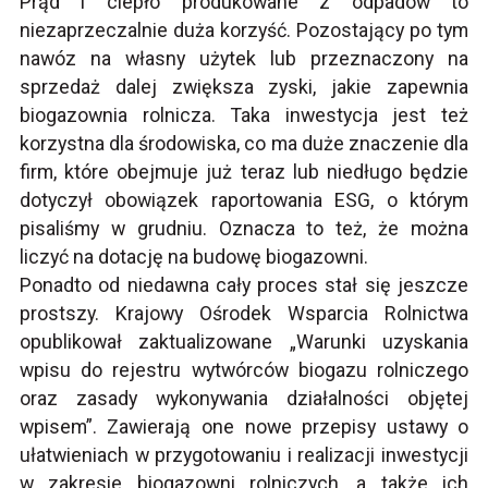
Prąd i ciepło produkowane z odpadów to
niezaprzeczalnie duża korzyść. Pozostający po tym
nawóz na własny użytek lub przeznaczony na
sprzedaż dalej zwiększa zyski, jakie zapewnia
biogazownia rolnicza. Taka inwestycja jest też
korzystna dla środowiska, co ma duże znaczenie dla
firm, które obejmuje już teraz lub niedługo będzie
dotyczył
obowiązek raportowania ESG, o którym
pisaliśmy w grudniu
. Oznacza to też, że można
liczyć na dotację na budowę biogazowni.
Ponadto od niedawna cały proces stał się jeszcze
prostszy. Krajowy Ośrodek Wsparcia Rolnictwa
opublikował zaktualizowane
„Warunki uzyskania
wpisu do rejestru wytwórców biogazu rolniczego
oraz zasady wykonywania działalności objętej
wpisem”
. Zawierają one nowe przepisy ustawy o
ułatwieniach w przygotowaniu i realizacji inwestycji
w zakresie biogazowni rolniczych, a także ich